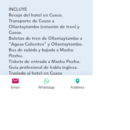
INCLUYE
Recojo del hotel en Cusco.
Transporte de Cusco a
Ollantaytambo (estación de tren) y
Cusco.
Boletos de tren de Ollantaytambo a
"Aguas Calientes" y Ollantaytambo.
Bus de subida y bajada a Machu
Picchu.
Tickets de entrada a Machu Picchu.
Guía profesional de habla inglesa.
Traslado al hotel en Cusco
NO SE INCLUYE
Email
Whatsapp
Address
Comida: almuerzo y cena.
Opcional: almuerzo buffet en el
pueblo de Machu Picchu $ 27.00
USD (a petición del cliente).
Entrada a la montaña Wayna Picchu
o MachuPicchu (opcional $25 USD).
RESERVA AHORA